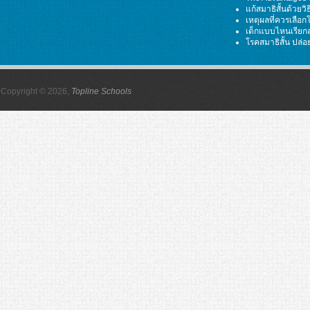
แก้สมาธิสั้นด้วย
เหตุผลที่ควรเลือก
เด็กแบบไหนเรียกส
โรคสมาธิสั้น ปล่อ
Copyright © 2026,
Topline Schools