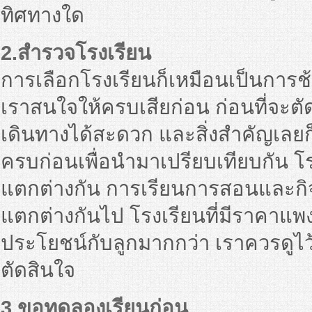
ทิศทางใด
2.สำรวจโรงเรียน
การเลือกโรงเรียนก็เหมือนเป็นการช้อ
เราสนใจให้ครบเสียก่อน ก่อนที่จะตัด
เดินทางได้สะดวก และสิ่งสำคัญเลยก็
ครบก่อนเพื่อนำมาเปรียบเทียบกัน โรง
แตกต่างกัน การเรียนการสอนและกิ
แตกต่างกันไป โรงเรียนที่มีราคาแพงก
ประโยชน์กับลูกมากกว่า เราควรดูไว้
ตัดสินใจ
3.ขอทดลองเรียนก่อน