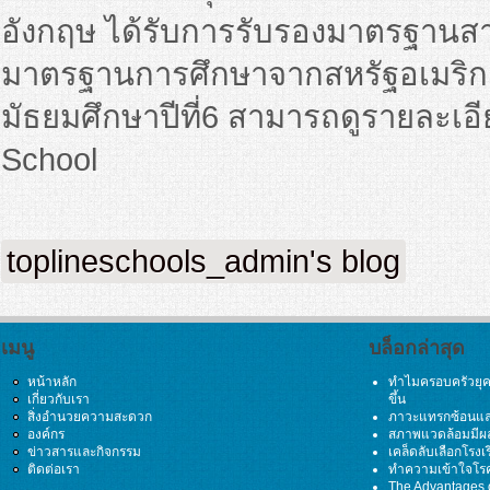
อังกฤษ ได้รับการรับรองมาตรฐานส
มาตรฐานการศึกษาจากสหรัฐอเมริกา เป
มัธยมศึกษาปีที่6 สามารถดูรายละเอียด
School
toplineschools_admin's blog
เมนู
บล็อกล่าสุด
หน้าหลัก
ทำไมครอบครัวยุคใ
เกี่ยวกับเรา
ขึ้น
สิ่งอำนวยความสะดวก
ภาวะแทรกซ้อนและ
องค์กร
สภาพแวดล้อมมีผล
ข่าวสารและกิจกรรม
เคล็ดลับเลือกโรง
ติดต่อเรา
ทำความเข้าใจโรค
The Advantages o