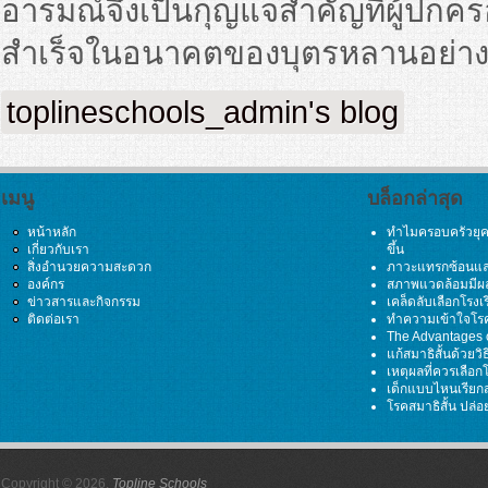
อารมณ์จึงเป็นกุญแจสำคัญที่ผู้ปกคร
สำเร็จในอนาคตของบุตรหลานอย่างยั
toplineschools_admin's blog
เมนู
บล็อกล่าสุด
หน้าหลัก
ทำไมครอบครัวยุคใ
เกี่ยวกับเรา
ขึ้น
สิ่งอำนวยความสะดวก
ภาวะแทรกซ้อนและ
องค์กร
สภาพแวดล้อมมีผล
ข่าวสารและกิจกรรม
เคล็ดลับเลือกโรง
ติดต่อเรา
ทำความเข้าใจโรค
The Advantages o
แก้สมาธิสั้นด้วย
เหตุผลที่ควรเลือก
เด็กแบบไหนเรียกส
โรคสมาธิสั้น ปล่อ
Copyright © 2026,
Topline Schools